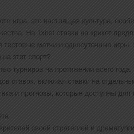
осто игра, это настоящая культура, особ
жества. На 1xbet ставки на крикет пред
я тестовые матчи и односуточные игры.
 на этот спорт?
во турниров на протяжении всего года.
ов ставок, включая ставки на отдельные
ка и прогнозы, которые доступны для 
ета
зрителей своей стратегией и драматурги