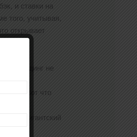
эк, и ставки на
е того, учитывая,
это открывает
 сноубординг не
вания по
 мира. Вот что
ельный гигантский