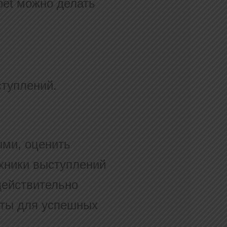
bet можно делать
туплений.
ыми, оценить
хники выступлений
действительно
анты для успешных