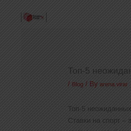
Skip
Frames N Pixels
to
Where Art Meets Technology!
content
Топ-5 неожидан
/
/ By
Blog
arena.virar
Топ-5 неожиданных 
Ставки на спорт – 