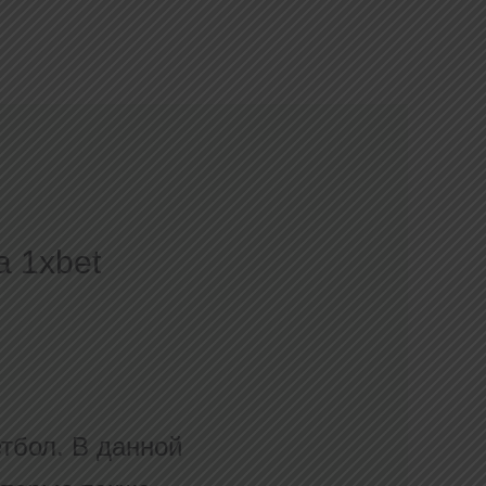
Courses
Gallery
Blog
Contact
а 1xbet
етбол. В данной