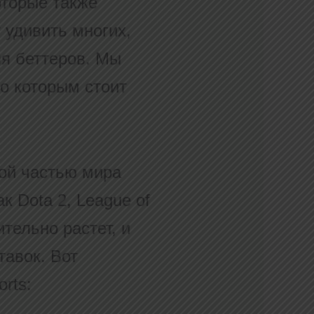
оторые также
 удивить многих,
ля беттеров. Мы
по которым стоит
ой частью мира
к Dota 2, League of
тельно растет, и
тавок. Вот
rts: